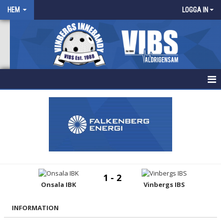
HEM
LOGGA IN
HEM
NYHETER
FÖRENINGEN
KALENDER
1 - 2
Onsala IBK
Vinbergs IBS
BILDGALLERI
DOKUMENT
INFORMATION