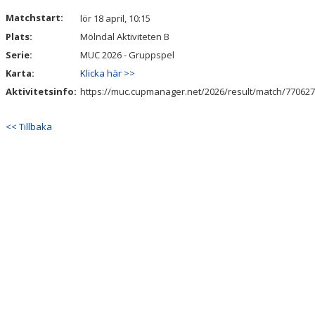
VÅRA LAG/TRÄNARE
Matchstart:
lör 18 april, 10:15
Plats:
Mölndal Aktiviteten B
MATCHER
Serie:
MUC 2026 - Gruppspel
Karta:
Klicka här >>
Aktivitetsinfo:
https://muc.cupmanager.net/2026/result/match/77062
<< Tillbaka