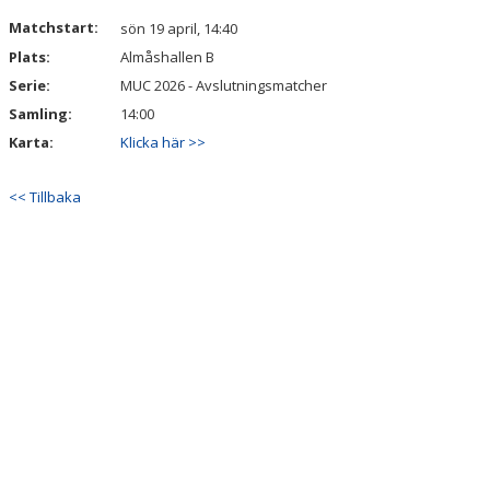
VÅRA LAG/TRÄNARE
Matchstart:
sön 19 april, 14:40
Plats:
Almåshallen B
MATCHER
Serie:
MUC 2026 - Avslutningsmatcher
Samling:
14:00
Karta:
Klicka här >>
<< Tillbaka