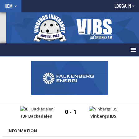
HEM
LOGGA IN
HEM
NYHETER
FÖRENINGEN
KALENDER
0 - 1
IBF Backadalen
Vinbergs IBS
BILDGALLERI
DOKUMENT
INFORMATION