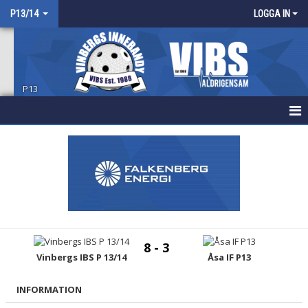
P13/14
LOGGA IN
P13
HEM
NYHETER
KALENDER
MATCHER
8 - 3
TRUPPEN
Vinbergs IBS P 13/14
Åsa IF P13
BILDGALLERI
INFORMATION