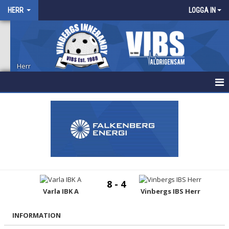
HERR
LOGGA IN
Herr
HEM
NYHETER
KALENDER
MATCHER
8 - 4
TRUPPEN
Varla IBK A
Vinbergs IBS Herr
BILDGALLERI
INFORMATION