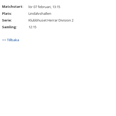
DOKUMENT
Matchstart:
lör 07 februari, 13:15
Plats:
Lindälvshallen
KONTAKT
Serie:
Klubbhuset Herrar Division 2
Samling:
12:15
<< Tillbaka