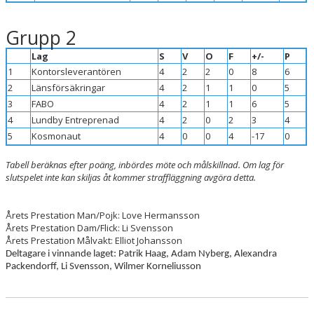
Grupp 2
Lag
S
V
O
F
+/-
P
1
Kontorsleverantören
4
2
2
0
8
6
2
Länsförsäkringar
4
2
1
1
0
5
3
FABO
4
2
1
1
6
5
4
Lundby Entreprenad
4
2
0
2
3
4
5
Kosmonaut
4
0
0
4
-17
0
Tabell beräknas efter poäng, inbördes möte och målskillnad. Om lag för
slutspelet inte kan skiljas åt kommer straffläggning avgöra detta.
Årets Prestation Man/Pojk: Love Hermansson
Årets Prestation Dam/Flick: Li Svensson
Årets Prestation Målvakt: Elliot Johansson
Deltagare i vinnande laget: Patrik Haag, Adam Nyberg, Alexandra
Packendorff, Li Svensson, Wilmer Korneliusson