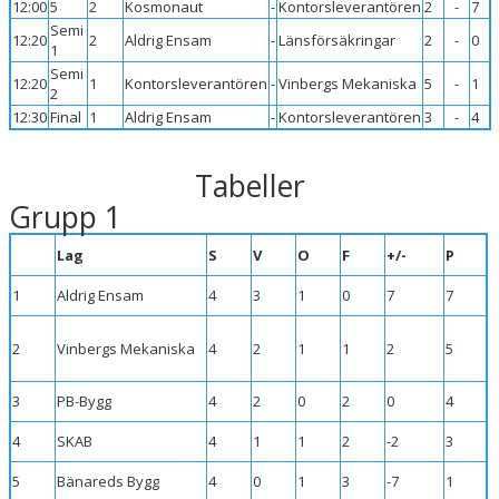
12:00
5
2
Kosmonaut
-
Kontorsleverantören
2
-
7
Semi
12:20
2
Aldrig Ensam
-
Länsförsäkringar
2
-
0
1
Semi
12:20
1
Kontorsleverantören
-
Vinbergs Mekaniska
5
-
1
2
12:30
Final
1
Aldrig Ensam
-
Kontorsleverantören
3
-
4
Tabeller
Grupp 1
Lag
S
V
O
F
+/-
P
1
Aldrig Ensam
4
3
1
0
7
7
2
Vinbergs Mekaniska
4
2
1
1
2
5
3
PB-Bygg
4
2
0
2
0
4
4
SKAB
4
1
1
2
-2
3
5
Bänareds Bygg
4
0
1
3
-7
1