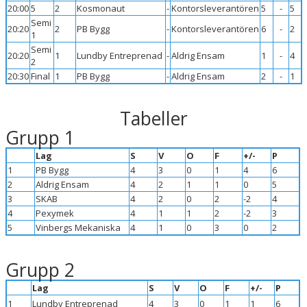
20:00
5
2
Kosmonaut
-
Kontorsleverantören
5
-
5
Semi
20:20
2
PB Bygg
-
Kontorsleverantören
6
-
2
1
Semi
20:20
1
Lundby Entreprenad
-
Aldrig Ensam
1
-
4
2
20:30
Final
1
PB Bygg
-
Aldrig Ensam
2
-
1
Tabeller
Grupp 1
Lag
S
V
O
F
+/-
P
1
PB Bygg
4
3
0
1
4
6
2
Aldrig Ensam
4
2
1
1
0
5
3
SKAB
4
2
0
2
-2
4
4
Pexymek
4
1
1
2
-2
3
5
Vinbergs Mekaniska
4
1
0
3
0
2
Grupp 2
Lag
S
V
O
F
+/-
P
1
Lundby Entreprenad
4
3
0
1
1
6