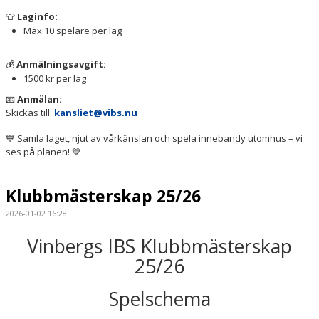
Laginfo:
👕
Max 10 spelare per lag
Anmälningsavgift:
💰
1500 kr per lag
Anmälan:
📧
Skickas till:
kansliet@vibs.nu
Samla laget, njut av vårkänslan och spela innebandy utomhus – vi
💙
ses på planen!
💙
Klubbmästerskap 25/26
2026-01-02 16:28
Vinbergs IBS Klubbmästerskap
25/26
Spelschema