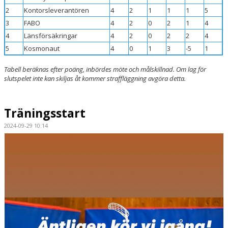
2
Kontorsleverantören
4
2
1
1
1
5
3
FABO
4
2
0
2
1
4
4
Länsförsäkringar
4
2
0
2
2
4
5
Kosmonaut
4
0
1
3
-5
1
Tabell beräknas efter poäng, inbördes möte och målskillnad. Om lag för
slutspelet inte kan skiljas åt kommer straffläggning avgöra detta.
Träningsstart
2024-09-29 10:14