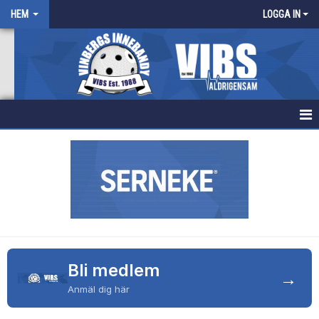
HEM
LOGGA IN
HEM
NYHETER
FÖRENINGEN
KALENDER
Bli medlem
BILDGALLERI
→
Anmäl dig här
DOKUMENT