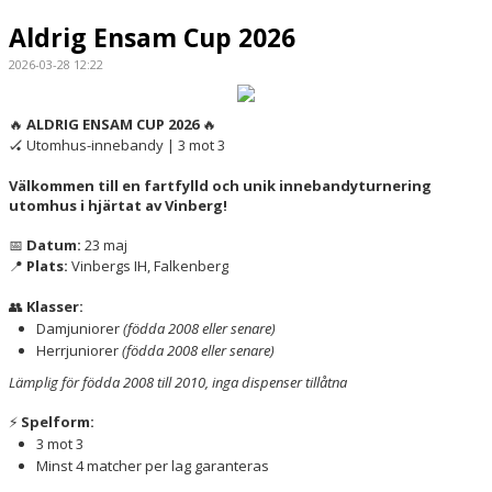
VÅRA LAG/TRÄNARE
Aldrig Ensam Cup 2026
MATCHER
2026-03-28 12:22
ALDRIG ENSAM CUP 2026
🔥
🔥
Utomhus-innebandy | 3 mot 3
🏑
Välkommen till en fartfylld och unik innebandyturnering
utomhus i hjärtat av Vinberg!
Datum:
23 maj
📅
Plats:
Vinbergs IH, Falkenberg
📍
Klasser:
👥
Damjuniorer
(födda 2008 eller senare)
Herrjuniorer
(födda 2008 eller senare)
Lämplig för födda 2008 till 2010, inga dispenser tillåtna
Spelform:
⚡
3 mot 3
Minst 4 matcher per lag garanteras