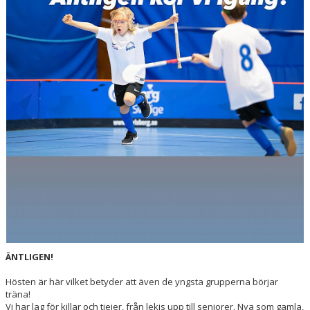
ÄNTLIGEN!
Hösten är här vilket betyder att även de yngsta grupperna börjar
träna!
Vi har lag för killar och tjejer, från lekis upp till seniorer. Nya som gamla,