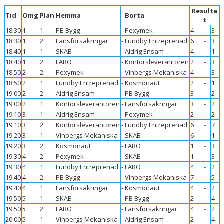
Resulta
Tid
Omg
Plan
Hemma
Borta
t
18:30
1
1
PB Bygg
-
Pexymek
4
-
3
18:30
1
2
Länsförsäkringar
-
Lundby Entreprenad
6
-
3
18:40
1
1
SKAB
-
Aldrig Ensam
4
-
1
18:40
1
2
FABO
-
Kontorsleverantören
2
-
3
18:50
2
2
Pexymek
-
Vinbergs Mekaniska
4
-
3
18:50
2
1
Lundby Entreprenad
-
Kosmonaut
2
-
1
19:00
2
2
Aldrig Ensam
-
PB Bygg
3
-
2
19:00
2
1
Kontorsleverantören
-
Länsförsäkringar
3
-
2
19:10
3
1
Aldrig Ensam
-
Pexymek
2
-
2
19:10
3
2
Kontorsleverantören
-
Lundby Entreprenad
6
-
7
19:20
3
1
Vinbergs Mekaniska
-
SKAB
6
-
1
19:20
3
2
Kosmonaut
-
FABO
1
-
3
19:30
4
2
Pexymek
-
SKAB
1
-
3
19:30
4
1
Lundby Entreprenad
-
FABO
4
-
2
19:40
4
2
PB Bygg
-
Vinbergs Mekaniska
7
-
5
19:40
4
1
Länsförsäkringar
-
Kosmonaut
4
-
2
19:50
5
1
SKAB
-
PB Bygg
2
-
4
19:50
5
2
FABO
-
Länsförsäkringar
4
-
2
20:00
5
1
Vinbergs Mekaniska
-
Aldrig Ensam
2
-
4