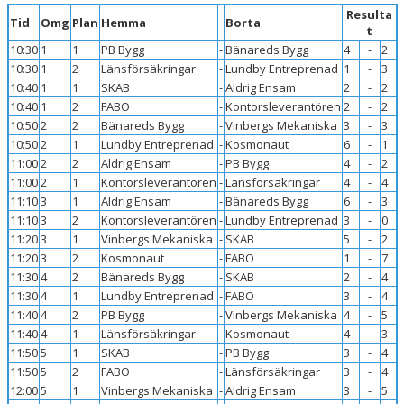
Resulta
Tid
Omg
Plan
Hemma
Borta
t
10:30
1
1
PB Bygg
-
Bänareds Bygg
4
-
2
10:30
1
2
Länsförsäkringar
-
Lundby Entreprenad
1
-
3
10:40
1
1
SKAB
-
Aldrig Ensam
2
-
2
10:40
1
2
FABO
-
Kontorsleverantören
2
-
2
10:50
2
2
Bänareds Bygg
-
Vinbergs Mekaniska
3
-
3
10:50
2
1
Lundby Entreprenad
-
Kosmonaut
6
-
1
11:00
2
2
Aldrig Ensam
-
PB Bygg
4
-
2
11:00
2
1
Kontorsleverantören
-
Länsförsäkringar
4
-
4
11:10
3
1
Aldrig Ensam
-
Bänareds Bygg
6
-
3
11:10
3
2
Kontorsleverantören
-
Lundby Entreprenad
3
-
0
11:20
3
1
Vinbergs Mekaniska
-
SKAB
5
-
2
11:20
3
2
Kosmonaut
-
FABO
1
-
7
11:30
4
2
Bänareds Bygg
-
SKAB
2
-
4
11:30
4
1
Lundby Entreprenad
-
FABO
3
-
4
11:40
4
2
PB Bygg
-
Vinbergs Mekaniska
4
-
5
11:40
4
1
Länsförsäkringar
-
Kosmonaut
4
-
3
11:50
5
1
SKAB
-
PB Bygg
3
-
4
11:50
5
2
FABO
-
Länsförsäkringar
3
-
4
12:00
5
1
Vinbergs Mekaniska
-
Aldrig Ensam
3
-
5