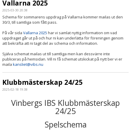
Vallarna 2025
2025-03-30 20:38
Schema för sommarens uppdrag på Vallarna kommer mailas ut den
30/3, till samtliga som fått pass.
På vår sida
Vallarna 2025
har vi samlat nyttig information om vad
uppdraget går ut på och hur ni kan underlätta för föreningen genom
att bekräfta att ni tagit del av schema och information.
Själva schemat mailas ut till samtliga men kan dessvärre inte
publiceras på hemsidan. Vill ni få schemat utskickat på nytt ber vi er
maila
kansliet@vibs.nu
Klubbmästerskap 24/25
2025-02-18 19:38
Vinbergs IBS Klubbmästerskap
24/25
Spelschema