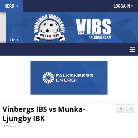
HERR
LOGGA IN
Herr
HEM
NYHETER
KALENDER
MATCHER
Vinbergs IBS vs Munka-
<
>
TRUPPEN
Ljungby IBK
2022-12-10
BILDGALLERI