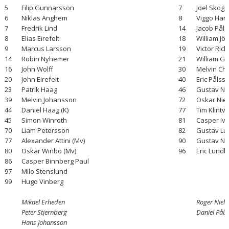
5
Filip Gunnarsson
7
Joel Skog
6
Niklas Anghem
8
Viggo Han
7
Fredrik Lind
14
Jacob Pål
8
Elias Eirefelt
18
William Jö
9
Marcus Larsson
19
Victor Ric
14
Robin Nyhemer
21
William G
16
John Wolff
30
Melvin Chr
20
John Eirefelt
40
Eric Pålss
23
Patrik Haag
46
Gustav Ni
39
Melvin Johansson
72
Oskar Niel
44
Daniel Haag (K)
77
Tim Klintvi
45
Simon Winroth
81
Casper Iv
70
Liam Petersson
82
Gustav Lu
77
Alexander Attini (Mv)
90
Gustav Ni
80
Oskar Winbo (Mv)
96
Eric Lundb
86
Casper Binnberg Paul
97
Milo Stenslund
99
Hugo Vinberg
Mikael Erheden
Roger Niels
Peter Stjernberg
Daniel Påls
Hans Johansson