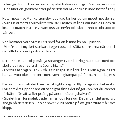
Tiden går fort och ni har redan spelat halva säsongen. Vad säger du om 
- Helt klart en godkänd start på serien där vi kanske kunde haft någon pin
Returmöte mot Munka-Ljungby idag vad tänker du om mötet mot dem se
- Senast vi möttes var vår första Div 1 match, många var nervösa och det
knackig match. Nu har vi vant oss vid nivån och ska kunna bjuda upp bä
gången.
Vad kommer vara viktigt i ert spel för att kunna knipa 3 pinnar?
- Vi måste bli mycket starkare i egen box och sätta chanserna när dem 
det alltid stenhårt jobb som krävs.
Du har spelat otroligt många säsonger i VIBS herrlag, varit där i med och
skulle du recensera din säsong hittills?
- Första säsongen var -07 så jag har spelat några år nu. Min egna insats
har väl varit okej men inte mer. Men jag kämpar på för att hjälpa laget så 
Det ser ut som att det kommer bli tight kring nedflyttningsstrecket mot sl
Förutom det uppenbara att ta segrar finns det något konkret du känner 
förbättra för att ta fler poäng på andra säsongshalvan?
- Spelet framför målet, både i anfall och försvar. Det är där det avgörs oc
svaga på den delen. Sen behöver vi bli bättre på att göra "fula mål" och 
klapp.