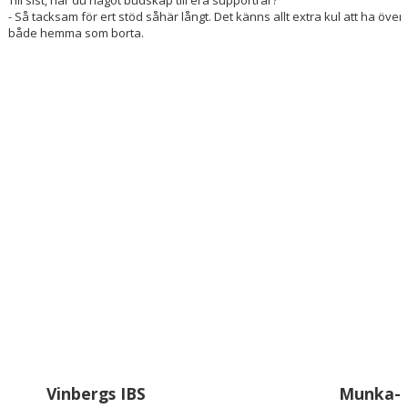
Till sist, har du något budskap till era supportrar?
- Så tacksam för ert stöd såhär långt. Det känns allt extra kul att ha över
både hemma som borta.
Vinbergs IBS
Munka-L