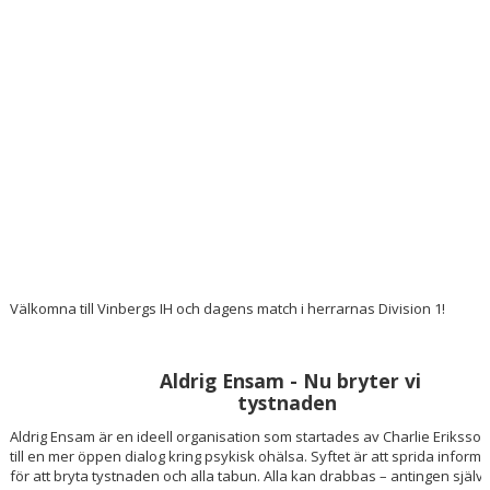
DOKUMENT
KONTAKT
Välkomna till Vinbergs IH och dagens match i herrarnas Division 1!
Aldrig Ensam - Nu bryter vi
tystnaden
Aldrig Ensam är en ideell organisation som startades av Charlie Eriksson 
till en mer öppen dialog kring psykisk ohälsa. Syftet är att sprida infor
för att bryta tystnaden och alla tabun. Alla kan drabbas – antingen själv 