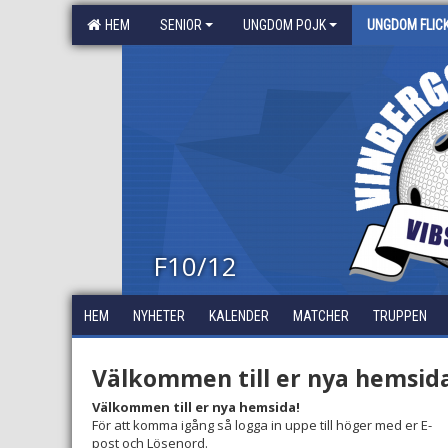
HEM
SENIOR
UNGDOM POJK
UNGDOM FLIC
F10/12
HEM
NYHETER
KALENDER
MATCHER
TRUPPEN
Välkommen till er nya hemsida
Välkommen till er nya hemsida!
För att komma igång så logga in uppe till höger med er E-
post och Lösenord.