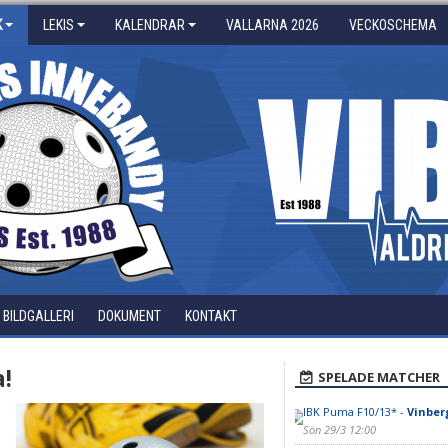
K
LEKIS
KALENDRAR
VALLARNA 2026
VECKOSCHEMA
BILDGALLERI
DOKUMENT
KONTAKT
!
SPELADE MATCHER
IBK Puma F10/13* -
Vinberg
Sön 29/3 12:00