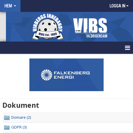
HEM
LOGGA IN
HEM
NYHETER
FÖRENINGEN
KALENDER
Dokument
BILDGALLERI
Domare (2)
DOKUMENT
GDPR (3)