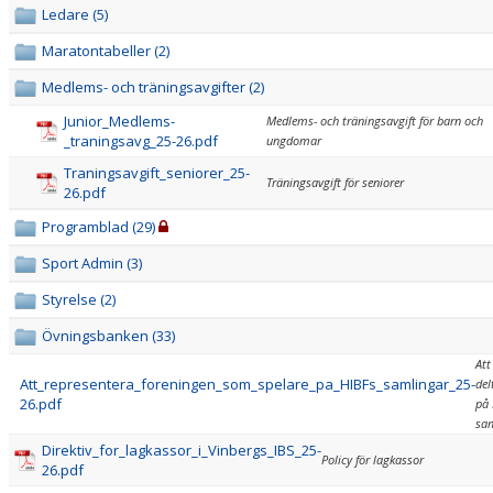
VÅRA LAG/TRÄNARE
Ledare (5)
Maratontabeller (2)
MATCHER
Medlems- och träningsavgifter (2)
Junior_Medlems-
Medlems- och träningsavgift för barn och
_traningsavg_25-26.pdf
ungdomar
Traningsavgift_seniorer_25-
Träningsavgift för seniorer
26.pdf
Programblad (29)
Sport Admin (3)
Styrelse (2)
Övningsbanken (33)
Att
Att_representera_foreningen_som_spelare_pa_HIBFs_samlingar_25-
del
26.pdf
på 
sa
Direktiv_for_lagkassor_i_Vinbergs_IBS_25-
Policy för lagkassor
26.pdf