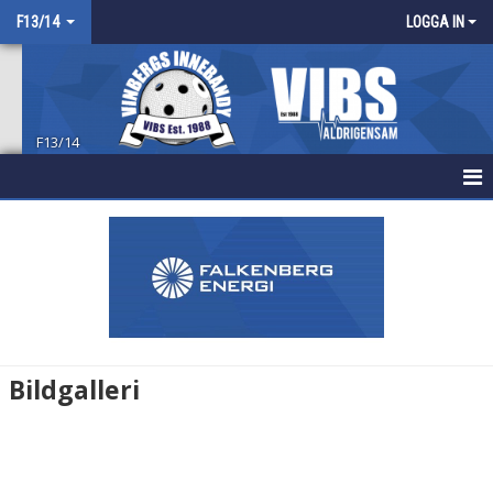
F13/14
LOGGA IN
F13/14
HEM
NYHETER
KALENDER
MATCHER
Bildgalleri
TRUPPEN
BILDGALLERI