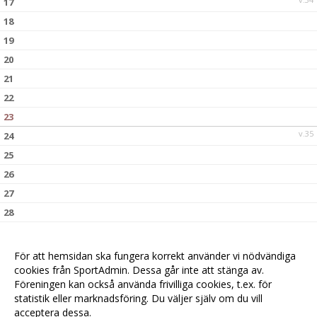
17
18
19
20
21
22
23
v.35
24
25
26
27
28
29
30
För att hemsidan ska fungera korrekt använder vi nödvändiga
v.36
31
cookies från SportAdmin. Dessa går inte att stänga av.
Föreningen kan också använda frivilliga cookies, t.ex. för
statistik eller marknadsföring. Du väljer själv om du vill
acceptera dessa.