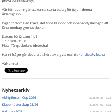
prova på innebandy.
VÅRA LAG/TRÄNARE
Vår förhoppning är att kunna starta ett lag för tjejer i denna
åldersgrupp.
MATCHER
Ingen föranmälan krävs, det finns klubbor och innebandyglasögon att
låna, medtag gymnastikskor.
Datum: 10/12 samt 14/1
Tid: 10:00 - 11:00
Plats: Tångaskolans idrottshall
Har ni frågor går det bra att höra av sig via mail till:
kansliet@vibs.nu
Välkomna!
Nyhetsarkiv
Aldrig Ensam Cup 2026
2026-03-28 12:22
Klubbmästerskap 25/26
2026-01-02 16:28
Vallarna 2025
2025-03-30 20:38