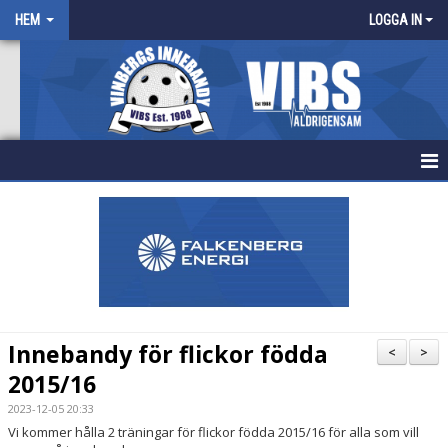
HEM
LOGGA IN
HEM
NYHETER
FÖRENINGEN
KALENDER
Innebandy för flickor födda
<
>
BILDGALLERI
2015/16
2023-12-05 20:33
DOKUMENT
Vi kommer hålla 2 träningar för flickor födda 2015/16 för alla som vill