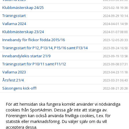
Klubbmästerskap 24/25
2025-02-18 19:38
Träningsstart
2024-09-29 10:14
Vallarna 2024
2024-04-01 14:59
Klubbmästerskap 23/24
2024-01-07 08:00
Innebandy för flickor födda 2015/16
2023-12-05 20:33
Träningsstart för P12, P13/14, P15/16 samt F13/14
2023-09-24 16:50
Innebandylekis startar 21/9
2023-09-19 13:58
Träningsstart för P10/11 samt F11/12
2023-09-08 07:31
Vallarna 2023
2023-04-23 11:18
Årsfest 21/4
2023-03-31 06:43
Säsongens kick-off!
2022-08-21 20:28
Uterinken klar att användas
2022-07-29 06:34
För att hemsidan ska fungera korrekt använder vi nödvändiga
cookies från SportAdmin. Dessa går inte att stänga av.
Föreningen kan också använda frivilliga cookies, t.ex. för
statistik eller marknadsföring. Du väljer själv om du vill
acceptera dessa.