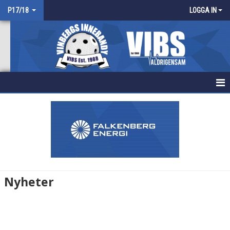
P17/18
LOGGA IN
HEM
NYHETER
KALENDER
MATCHER
Nyheter
TRUPPEN
BILDGALLERI